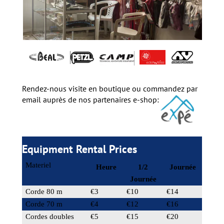
Rendez-nous visite en boutique ou
commandez par
email auprès de nos partenaires e-shop:
Equipment Rental Prices
Materiel
Heure
1/2
Journée
Journée
Corde 80 m
€3
€10
€14
Corde 70 m
€4
€12
€16
Cordes doubles
€5
€15
€20