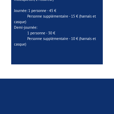
Journée: 1 personne - 45 €
Personne supplémentaire - 15 € (harnais et
casque)
Demi-journée:
1 personne - 30 €
Personne supplémentaire - 10 € (harnais et
casque)
aventures.verticales@gmail.com
Tizgui Todra Gorges, Tinghir 45800
00 212 649919504