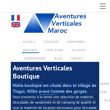
ACCUEIL
ESCALADE
RANDONNÉE
BOUTIQUE
TOPO GUIDE
SÉJOURS
HÉBERGEMENT
BLOG
CONTACT
Aventures Verticales
Boutique
HOME
ACCUEIL
ACTIVITIES
ESCALADE
RANDO
Notre boutique est située dans le village de
Tizgui, 400m avant l'entrée des gorges.
SHOP
BOUTIQUE
GUIDE BOOK
TOPO GUIDE
Vous trouverez à la vente une sélection de matériel
SÉJOURS
ACCOMMODATION
HÉBERGEMENT
BL
d'escalade, de randonnée et de camping de qualité et
tout le matériel de location nécessaire pour l'escalade
CONTACT
CONTACT