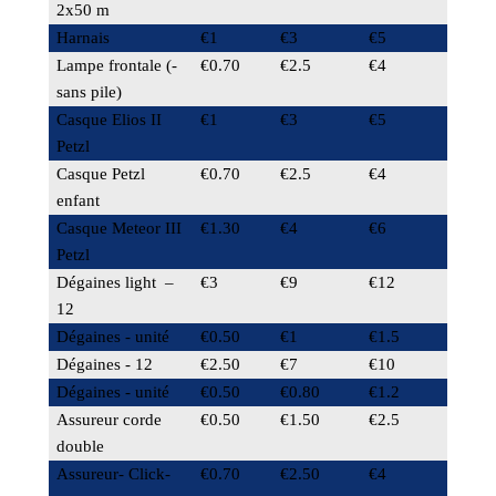
2x50 m
Harnais
€1
€3
€5
Lampe frontale (-
€0.70
€2.5
€4
sans pile)
Casque Elios II
€1
€3
€5
Petzl
Casque Petzl
€0.70
€2.5
€4
enfant
Casque Meteor III
€1.30
€4
€6
Petzl
Dégaines light –
€3
€9
€12
12
Dégaines - unité
€0.50
€1
€1.5
Dégaines
- 12
€2.50
€7
€10
Dégaines - unité
€0.50
€0.80
€1.2
Assureur corde
€0.50
€1.50
€2.5
double
Assureur- Click-
€0.70
€2.50
€4