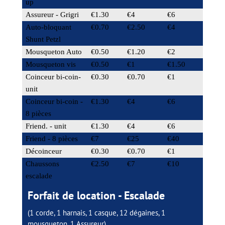
up
Assureur - Grigri
€1.30
€4
€6
Auto-bloquant
€0.70
€2.50
€4
Shunt Petzl
Mousqueton Auto
€0.50
€1.20
€2
Mousqueton vis
€0.50
€1
€1.50
Coinceur bi-coin-
€0.30
€0.70
€1
unit
Coinceur bi-coin -
€1.30
€4
€6
8 pièces
Friend. - unit
€1.30
€4
€6
Friend - 8 pièces
€7
€25
€40
Décoinceur
€0.30
€0.70
€1
Chaussons
€2.50
€7
€10
escalade
Forfait de location - Escalade
(1 corde, 1 harnais, 1 casque, 12 dégaines, 1
mousqueton, 1 Assureur)